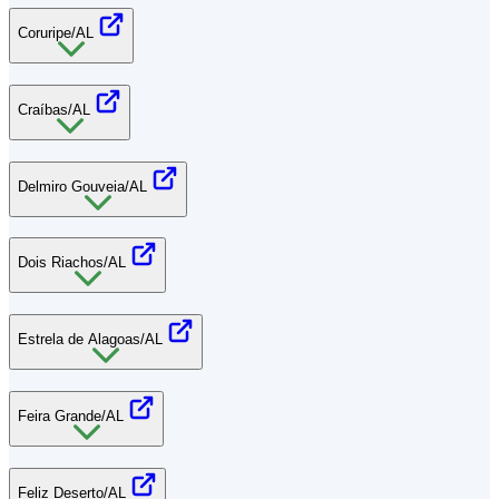
Coruripe/AL
Craíbas/AL
Delmiro Gouveia/AL
Dois Riachos/AL
Estrela de Alagoas/AL
Feira Grande/AL
Feliz Deserto/AL