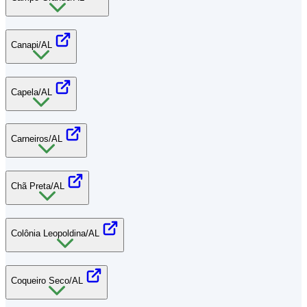
Canapi/AL
Capela/AL
Carneiros/AL
Chã Preta/AL
Colônia Leopoldina/AL
Coqueiro Seco/AL