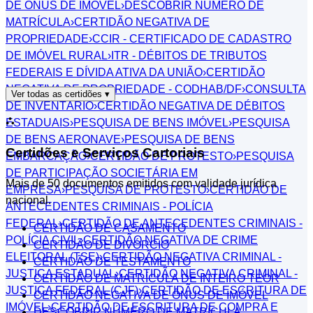
DE ÔNUS DE IMÓVEL
›
DESCOBRIR NÚMERO DE
MATRÍCULA
›
CERTIDÃO NEGATIVA DE
PROPRIEDADE
›
CCIR - CERTIFICADO DE CADASTRO
DE IMÓVEL RURAL
›
ITR - DÉBITOS DE TRIBUTOS
FEDERAIS E DÍVIDA ATIVA DA UNIÃO
›
CERTIDÃO
NEGATIVA DE PROPRIEDADE - CODHAB/DF
›
CONSULTA
Ver todas as certidões
▾
DE INVENTÁRIO
›
CERTIDÃO NEGATIVA DE DÉBITOS
⛬
ESTADUAIS
›
PESQUISA DE BENS IMÓVEL
›
PESQUISA
DE BENS AERONAVE
›
PESQUISA DE BENS
Certidões e Serviços Cartoriais
EMBARCAÇÃO
›
CERTIDÃO DE PROTESTO
›
PESQUISA
DE PARTICIPAÇÃO SOCIETÁRIA EM
Mais de 50 documentos emitidos com validade jurídica
EMPRESA
›
PESQUISA DE PROTESTO
›
CERTIDÃO DE
nacional.
ANTECEDENTES CRIMINAIS - POLÍCIA
FEDERAL
›
CERTIDÃO DE ANTECEDENTES CRIMINAIS -
CERTIDÃO DE CASAMENTO
POLÍCIA CIVIL
›
CERTIDÃO NEGATIVA DE CRIME
CERTIDÃO DE DIVÓRCIO
ELEITORAL (TSE)
›
CERTIDÃO NEGATIVA CRIMINAL -
CERTIDÃO DE TESTAMENTO
JUSTIÇA ESTADUAL
›
CERTIDÃO NEGATIVA CRIMINAL -
CERTIDÃO DE MATRÍCULA DE INTEIRO TEOR
JUSTIÇA FEDERAL (CJF)
›
CERTIDÃO DE ESCRITURA DE
CERTIDÃO NEGATIVA DE ÔNUS DE IMÓVEL
IMÓVEL
›
CERTIDÃO DE ESCRITURA DE COMPRA E
DESCOBRIR NÚMERO DE MATRÍCULA