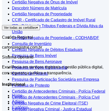
Certidão Negativa de Ônus de Imóvel
Descobrir Número de Matrícula
Certidão Negativa de Propriedade
CCIR - Certificado de Cadastro de Imóvel Rural
ITR - Débitos de Tributos Federais e Dívida Ativa da
Ver todas as certidões
▾
União
Cartório Registral
Certidão Negativa de Propriedade - CODHAB/DF
Consulta de Inventário
cartorioregistral.com.br
Certidão Negativa de Débitos Estaduais
Pesquisa de Bens Imóvel
Sistema Operante
Pesquisa de Bens Aeronave
Excelência em serviços registrais e gestão pública digital,
Pesquisa de Bens Embarcação
com segurança jurídica e transparência.
Certidão de Protesto
Pesquisa de Participação Societária em Empresa
Institucional
Pesquisa de Protesto
Certidão de Antecedentes Criminais - Polícia Federal
Home
Certidão de Antecedentes Criminais - Polícia Civil
Artigos
Certidão Negativa de Crime Eleitoral (TSE)
Cartórios
Certidão Negativa Criminal - Justiça Estadual