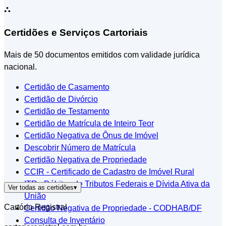
⛬
Certidões e Serviços Cartoriais
Mais de 50 documentos emitidos com validade jurídica
nacional.
Certidão de Casamento
Certidão de Divórcio
Certidão de Testamento
Certidão de Matrícula de Inteiro Teor
Certidão Negativa de Ônus de Imóvel
Descobrir Número de Matrícula
Certidão Negativa de Propriedade
CCIR - Certificado de Cadastro de Imóvel Rural
ITR - Débitos de Tributos Federais e Dívida Ativa da
Ver todas as certidões
▾
União
Cartório Registral
Certidão Negativa de Propriedade - CODHAB/DF
Consulta de Inventário