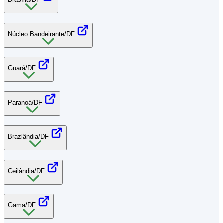
Núcleo Bandeirante/DF
Guará/DF
Paranoá/DF
Brazlândia/DF
Ceilândia/DF
Gama/DF